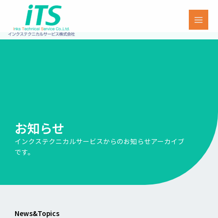
内
MAI
容
MEN
を
ス
キ
ッ
プ
お知らせ
インクステクニカルサービスからのお知らせアーカイブ
です。
News&Topics