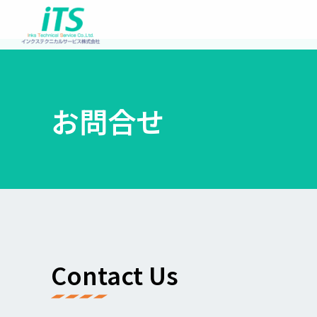
内
容
を
ス
キ
ッ
お問合せ
プ
Contact Us