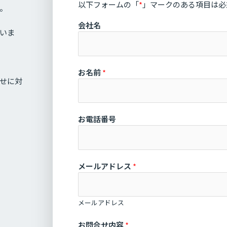
以下フォームの「
*
」マークのある項目は必
。
「
会社名
いま
個
人
情
報
お名前
*
せに対
の
取
り
扱
お電話番号
い
に
つ
メールアドレス
*
い
て
」
へ
メールアドレス
の
お問合せ内容
*
ご